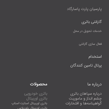
پارسیان پارت پاسارگاد
گارانتی باتری
خدمات تحویل در محل
فعال سازی گارانتی
استخدام
پرتال تامین کنندگان
درباره ما
محصولات
درباره سپاهان باتری
باتری خودرویی
چشم انداز و ماموریت
باتری اوربیتال
گواهینامه‌ها و افتخارات
باتری اوربیتال استارت-استاپ
باتری اوربیتال پاورپلاس