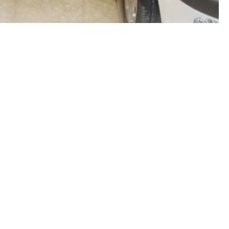
ارتباط با سپ
ایمیل:
y.com
تلفن:
09690
نمابر:
89087