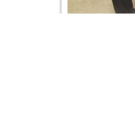
درباره ما
محصولات
درباره سپاهان باتری
باتری خودرویی
چشم انداز و ماموریت
باتری اوربیتال
گواهینامه‌ها و
باتری اوربیتال استارت-استاپ
افتخارات
باتری اوربیتال پاورپلاس