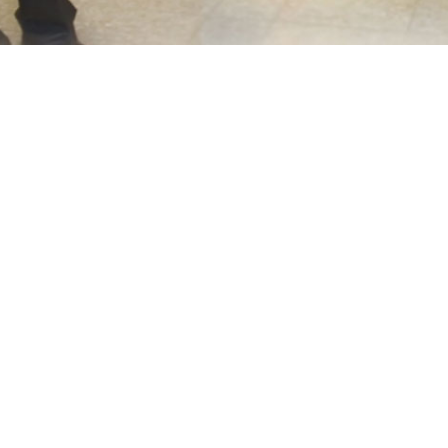
اهان باتری
وب سایت های زیر
مجموعه
info@sepahanbatter
توزیع و حمل و نقل خاورمیانه
031326
پارسیان پارت پاسارگاد