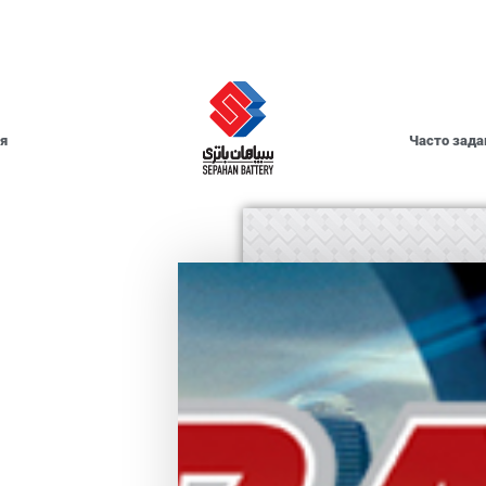
я
Часто зад