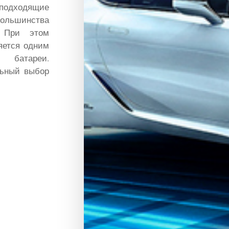
одходящие
льшинства
. При этом
яется одним
 батареи.
льный выбор
.