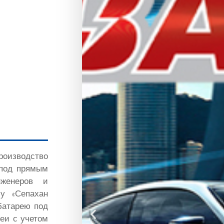
оизводство
 под прямым
нженеров и
у «Сепахан
батарею под
реи с учетом