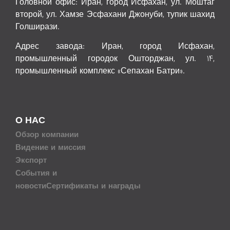
Головной офис: Иран, город Исфахан, ул. Моштаг
второй, ул. Хамзе Эсфахани Джонуби, тупик шахид
Голширази.
Адрес завода: Иран, город Исфахан,
промышленный городок Ошторджан, ул. 14,
промышленный комплекс «Сепахан Батри».
О НАС
Обзор компании
Видение и миссия
Экспорт
События и
новости
Сертификаты и награды