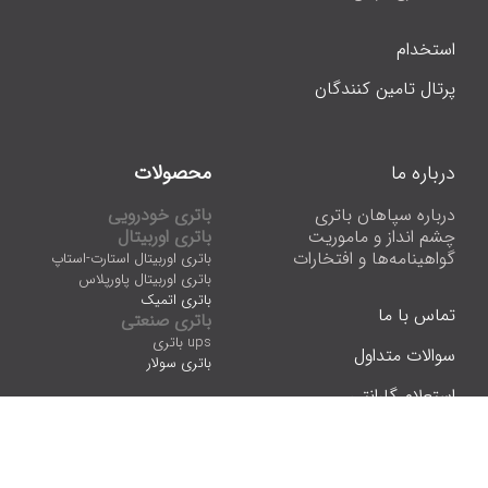
استخدام
پرتال تامین کنندگان
درباره ما
محصولات
درباره سپاهان باتری
باتری خودرویی
چشم انداز و ماموریت
باتری اوربیتال
گواهینامه‌ها و افتخارات
باتری اوربیتال استارت-استاپ
باتری اوربیتال پاورپلاس
باتری اتمیک
تماس با ما
باتری صنعتی
ups باتری
سوالات متداول
باتری سولار
استعلام گارانتی
خرید اینترنتی باتری