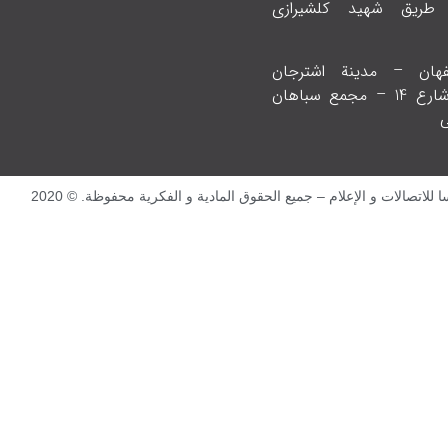
 طريق شهيد كلشيرازي
فهان – مدينة اشترجان
الصناعية – شارع 14 – مجمع سباهان
ي
اتصالات و الإعلام – جميع الحقوق المادية و الفكرية محفوظة. © 2020