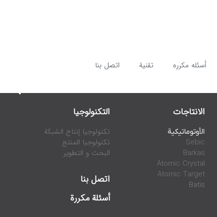
أسئله مکرره
تقنية
اتصل بنا
الانتاجات
التكنولوجيا
تكنولوجيا إنتاج الشبكة
الأوتوماتيكية
Sebic
تكنولوجيا المنتج
Barkas
البحث و التطوير
Atomic Crystal
Atomic Target
اتصل بنا
Batis
أسئلة مكررة