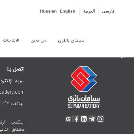
فارسی
العربية
English
Russian
سباهان باطری
من نحن
الانتاجات
اتصل بنا
البريد الإلكترو
attery.com
الهاتف: 983135053395+
المكتب الر
مشتاق الثان