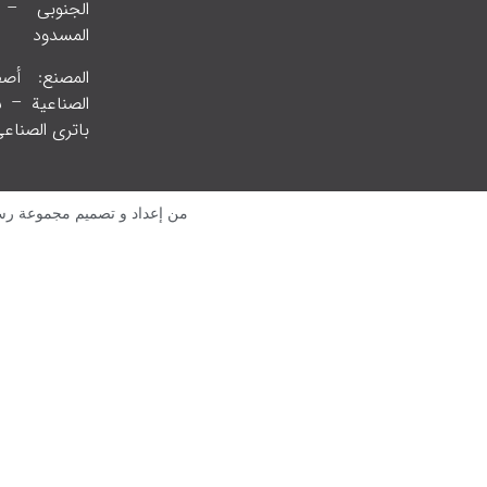
الجنوبي –
المسدود
المصنع: أص
باتري الصناع
من إعداد و تصميم مجموعة رسا لل