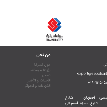
من نحن
ني:
حول الشركة
رؤيتنا و رسالتنا
export@sepahanb
تصدیر
الأحداث و الأخبار
الشهادات و الجوائز
ئيسي: أصفهان – شارع
ي – شارع حمزة أصفهاني